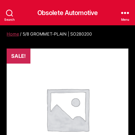
Obsolete Automotive
Search
Menu
Home
/ 5/8 GROMMET-PLAIN | SO280200
SALE!